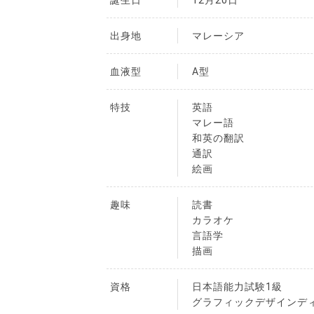
誕生日
12月20日
出身地
マレーシア
血液型
A型
特技
英語
マレー語
和英の翻訳
通訳
絵画
趣味
読書
カラオケ
言語学
描画
資格
日本語能力試験1級
グラフィックデザインデ