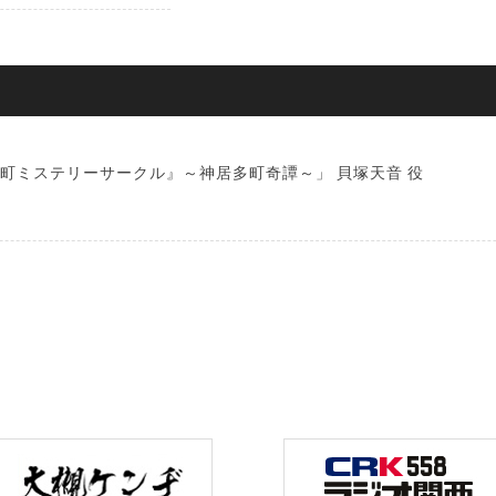
町ミステリーサークル』～神居多町奇譚～」 貝塚天音 役