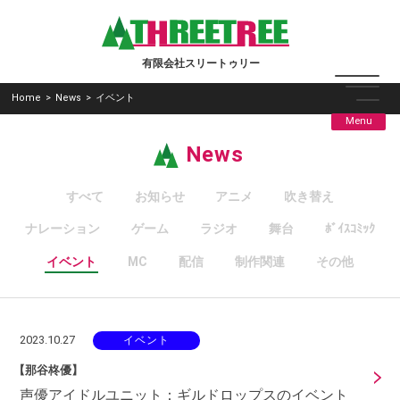
有限会社スリートゥリー
Home
>
News
>
イベント
Menu
News
すべて
お知らせ
アニメ
吹き替え
ナレーション
ゲーム
ラジオ
舞台
ﾎﾞｲｽｺﾐｯｸ
イベント
MC
配信
制作関連
その他
2023.10.27
イベント
【那谷柊優】
声優アイドルユニット：ギルドロップスのイベント