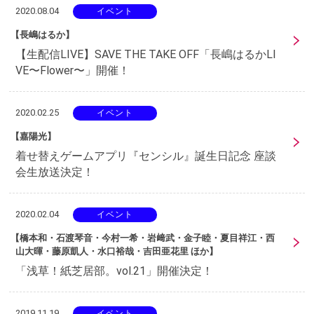
2020.08.04
イベント
【長嶋はるか】
【生配信LIVE】SAVE THE TAKE OFF「長嶋はるかLI
VE〜Flower〜」開催！
2020.02.25
イベント
【嘉陽光】
着せ替えゲームアプリ『センシル』誕生日記念 座談
会生放送決定！
2020.02.04
イベント
【橋本和・石渡琴音・今村一希・岩﨑武・金子睦・夏目祥江・西
山大暉・藤原凱人・水口裕哉・吉田亜花里 ほか】
「浅草！紙芝居部。vol.21」開催決定！
2019.11.19
イベント