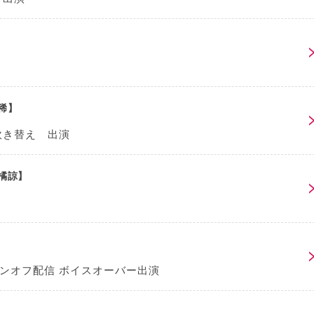
稀】
吹き替え 出演
橘諒】
ンオフ配信 ボイスオーバー出演