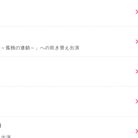
e Me～孤独の連鎖～」への吹き替え出演
】
 出演