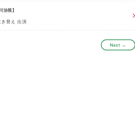
川治視】
き替え 出演
Next →