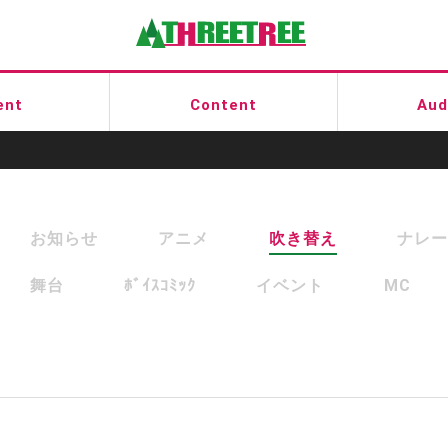
有限会社スリートゥリー
ent
Content
Aud
お知らせ
アニメ
吹き替え
ナレー
舞台
ﾎﾞｲｽｺﾐｯｸ
イベント
MC