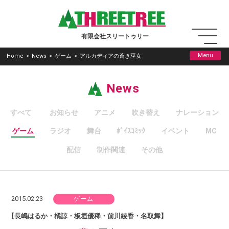
有限会社スリートゥリー
Menu
Home
>
News
>
ゲーム
>
アルカディアの蒼き巫女
News
すべて
お知らせ
アニメ
吹き替え
ナレーション
ゲーム
ラジオ
舞台
ﾎﾞｲｽｺﾐｯｸ
イベント
MC
配信
制作関連
その他
2015.02.23
ゲーム
【長嶋はるか・橘諒・板垣優稀・前川綾香・名取舞】