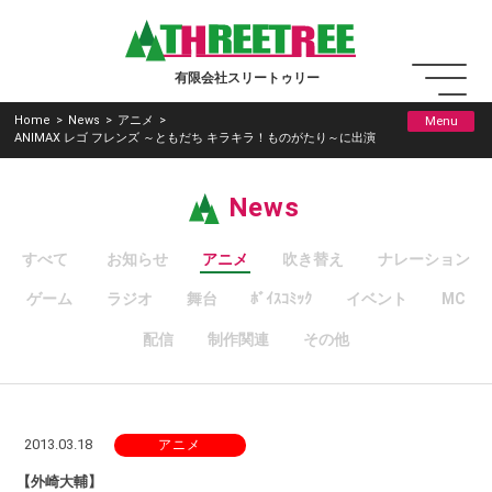
有限会社スリートゥリー
Menu
Home
>
News
>
アニメ
>
ANIMAX レゴ フレンズ ～ともだち キラキラ！ものがたり～に出演
News
すべて
お知らせ
アニメ
吹き替え
ナレーション
ゲーム
ラジオ
舞台
ﾎﾞｲｽｺﾐｯｸ
イベント
MC
配信
制作関連
その他
2013.03.18
アニメ
【外崎大輔】