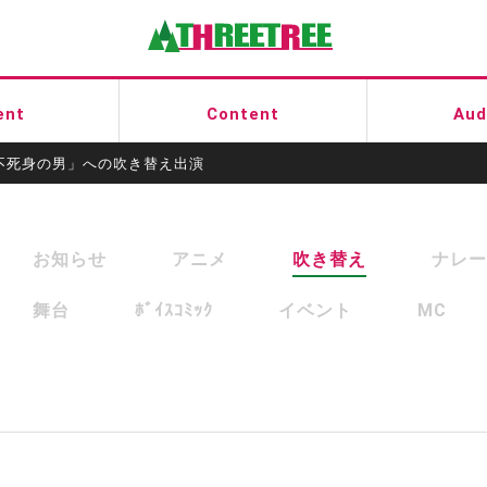
有限会社スリートゥリー
ent
Content
Aud
不死身の男」への吹き替え出演
お知らせ
アニメ
吹き替え
ナレー
舞台
ﾎﾞｲｽｺﾐｯｸ
イベント
MC