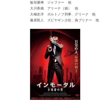
板垣優稀 ジャファー 他
大川香織 アリーナ（娘） 他
大極史洋 ポルトノフ刑事、グリーク 他
藤原凱人 ズビヤギン少佐、偽ブリナー 他