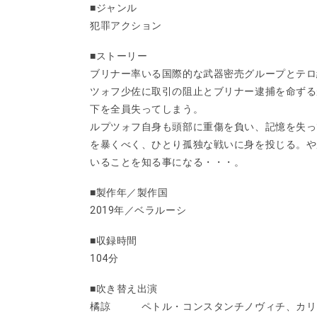
■ジャンル
犯罪アクション
■ストーリー
ブリナー率いる国際的な武器密売グループとテロ
ツォフ少佐に取引の阻止とブリナー逮捕を命ずる
下を全員失ってしまう。
ルプツォフ自身も頭部に重傷を負い、記憶を失っ
を暴くべく、ひとり孤独な戦いに身を投じる。や
いることを知る事になる・・・。
■製作年／製作国
2019年／ベラルーシ
■収録時間
104分
■吹き替え出演
橘諒 ペトル・コンスタンチノヴィチ、カリ