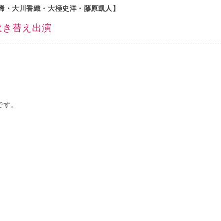
稀・大川香織・大極史洋・藤原凱人】
吹き替え出演
です。