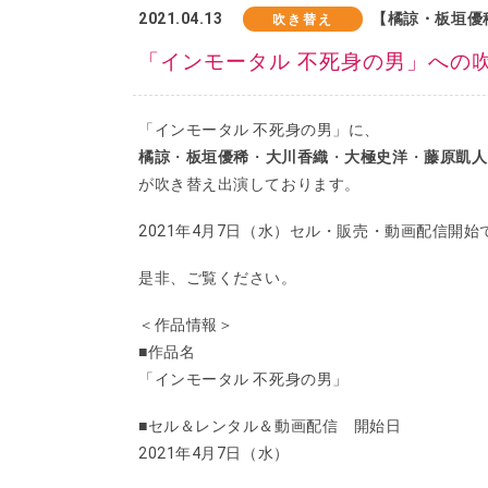
2021.04.13
【橘諒・板垣優
吹き替え
「インモータル 不死身の男」への
「インモータル 不死身の男」に、
橘諒
・
板垣優稀
・
大川香織
・
大極史洋
・
藤原凱人
が吹き替え出演しております。
2021年4月7日（水）セル・販売・動画配信開始
是非、ご覧ください。
＜作品情報＞
■作品名
「インモータル 不死身の男」
■セル＆レンタル＆動画配信 開始日
2021年4月7日（水）