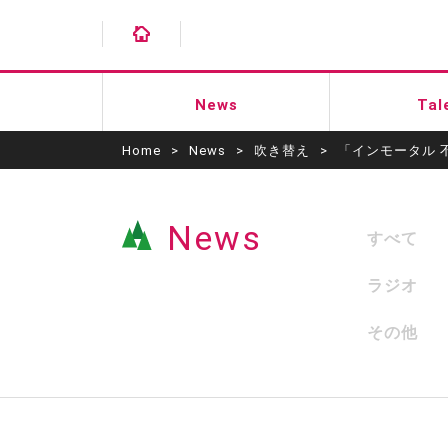
News
Tal
Home
>
News
>
吹き替え
>
「インモータル 
News
すべて
ラジオ
その他