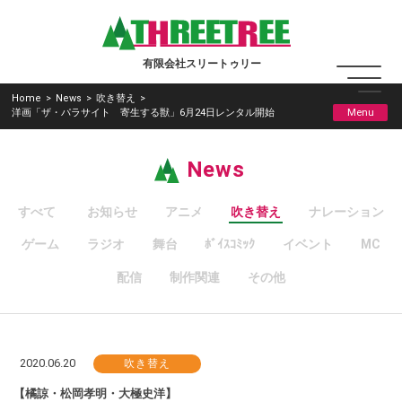
有限会社スリートゥリー
Home
>
News
>
吹き替え
>
Menu
洋画「ザ・パラサイト 寄生する獣」6月24日レンタル開始
News
すべて
お知らせ
アニメ
吹き替え
ナレーション
ゲーム
ラジオ
舞台
ﾎﾞｲｽｺﾐｯｸ
イベント
MC
配信
制作関連
その他
2020.06.20
吹き替え
【橘諒・松岡孝明・大極史洋】