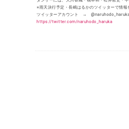
ダンサーには、大川香織・橋本和・松井敦史・中
※雨天決行予定・長嶋はるかのツイッターで情報
ツイッターアカウント → @naruhodo_haruk
https://twitter.com/naruhodo_haruka