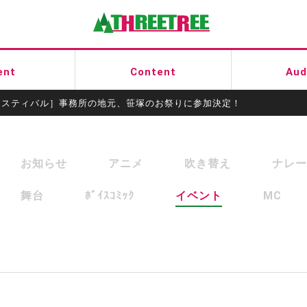
有限会社スリートゥリー
ent
Content
Aud
ェスティバル］事務所の地元、笹塚のお祭りに参加決定！
お知らせ
アニメ
吹き替え
ナレー
舞台
ﾎﾞｲｽｺﾐｯｸ
イベント
MC