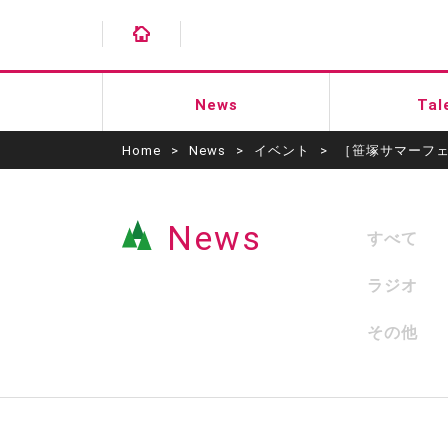
News
Tal
Home
>
News
>
イベント
>
［笹塚サマーフ
News
すべて
ラジオ
その他